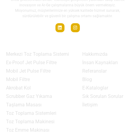
inovasyon ve Ar-Ge çalışmalarına büyük önem vermekteyiz.
Misyonumuz, müşterilerimize en yüksek kalitede hizmet sunarak,
sürdürülebilir ve güvenli bir çalışma ortamı sağlamaktır.
Ürün Grupları
Menü
Merkezi Toz Toplama Sistemi
Hakkımızda
Ex-Proof Jet Pulse Filtre
İnsan Kaynakları
Mobil Jet Pulse Filtre
Referanslar
Mobil Filtre
Blog
Akrobat Kol
E-Kataloglar
Scrubber Gaz Yıkama
Sık Sorulan Sorular
Taşlama Masası
İletişim
Toz Toplama Sistemleri
Toz Toplama Makinesi
Toz Emme Makinası