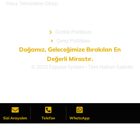
Hava Temizleme Cihazı
Gizlilik Politikası
Gizlilik Politikası
Çerez Politikası
Doğamız, Geleceğimize Bırakılan En
Değerli Mirastır.
© 2025 Expulse System • Tüm Hakları Saklıdır.
Morpheo Dijital
Sizi Arayalım
Telefon
WhatsApp