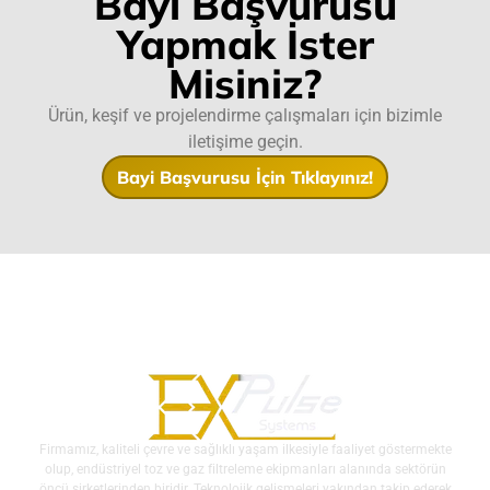
Bayi Başvurusu
Yapmak İster
Misiniz?
Ürün, keşif ve projelendirme çalışmaları için bizimle
iletişime geçin.
Bayi Başvurusu İçin Tıklayınız!
Firmamız, kaliteli çevre ve sağlıklı yaşam ilkesiyle faaliyet göstermekte
olup, endüstriyel toz ve gaz filtreleme ekipmanları alanında sektörün
öncü şirketlerinden biridir. Teknolojik gelişmeleri yakından takip ederek