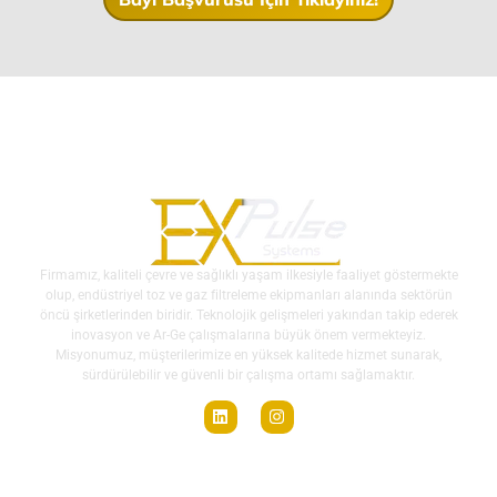
Firmamız, kaliteli çevre ve sağlıklı yaşam ilkesiyle faaliyet göstermekte
olup, endüstriyel toz ve gaz filtreleme ekipmanları alanında sektörün
öncü şirketlerinden biridir. Teknolojik gelişmeleri yakından takip ederek
inovasyon ve Ar-Ge çalışmalarına büyük önem vermekteyiz.
Misyonumuz, müşterilerimize en yüksek kalitede hizmet sunarak,
sürdürülebilir ve güvenli bir çalışma ortamı sağlamaktır.
Ürün Grupları
Menü