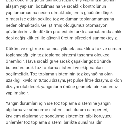
Bazı döküm uygulamalarında fazla emiş yapılması ürünün
alaşım yapısını bozulmasına ve sıcaklık kontrolünün
yapılamamasına neden olmaktadır, emiş gücünün düşük
olması ise etkin şekilde toz ve duman toplanamamasına
neden olmaktadır. Geliştirmiş olduğumuz otomasyon
çözümlerimiz ile döküm prosesinin farklı aşamalarında anlık
debi değişiklikleri ile güvenli üretim süreçleri sunmaktayız.
Döküm ve ergitme sırasında yüksek sıcaklıkta toz ve duman
toplanacağı için toz toplama sistemi tasarımı oldukça
önemlidir. Hava sıcaklığı ve sıcak çapaklar göz önünde
bulundurularak toz toplama sistemi ve ekipmanları
seçilmelidir. Toz toplama sisteminin toz kaynağına olan
uzaklığı, kıvılcım tutucu dizaynı, jet pulse filtre dizaynı, siklon
dizaynı olabilecek yangınların önüne geçmek için kusursuz
yapılmalıdır.
Yangın durumları için ise toz toplama sistemine yangın
algılama ve söndürme sistemi, acil durum damperleri,
kıvılcım algılama ve söndürme sistemleri gibi koruyucu
önlemler toz toplama sistemi birlikte sunulmalıdır.