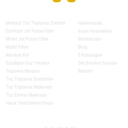
Ürün Grupları
Menü
Merkezi Toz Toplama Sistemi
Hakkımızda
Ex-Proof Jet Pulse Filtre
İnsan Kaynakları
Mobil Jet Pulse Filtre
Referanslar
Mobil Filtre
Blog
Akrobat Kol
E-Kataloglar
Scrubber Gaz Yıkama
Sık Sorulan Sorular
Taşlama Masası
İletişim
Toz Toplama Sistemleri
Toz Toplama Makinesi
Toz Emme Makinası
Hava Temizleme Cihazı
Gizlilik Politikası