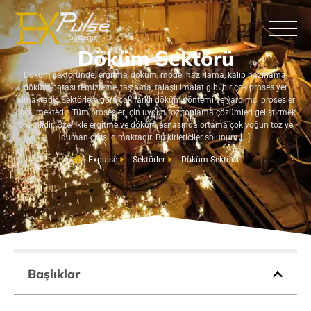
Döküm Sektörü
Döküm Sektörü
Döküm sektöründe; ergitme, döküm, model hazırlama, kalıp hazırlama,
döküm potası temizleme, taşlama, talaşlı imalat gibi bir çok proses yer
almaktadır. Sektörlere göre çok farklı döküm yöntemi ve yardımcı prosesler
olabilmektedir. Tüm prosesler için uygun toz toplama çözümleri geliştirmek
önemlidir. Özellikle ergitme ve döküm esnasında ortama çok yoğun toz ve
duman çıkışı olmaktadır. Bu kirleticiler solunum […]
Expulse
Sektörler
Döküm Sektörü
Başlıklar