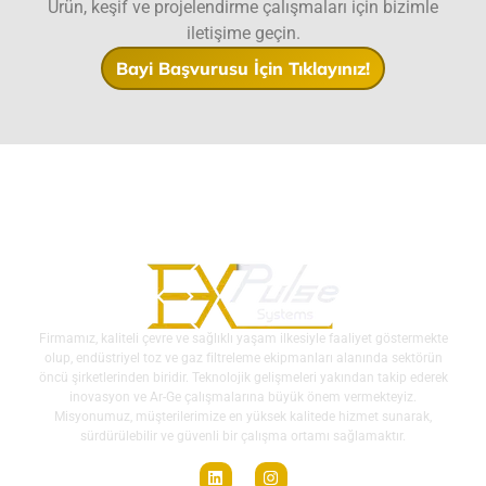
Ürün, keşif ve projelendirme çalışmaları için bizimle
iletişime geçin.
Bayi Başvurusu İçin Tıklayınız!
Firmamız, kaliteli çevre ve sağlıklı yaşam ilkesiyle faaliyet göstermekte
olup, endüstriyel toz ve gaz filtreleme ekipmanları alanında sektörün
öncü şirketlerinden biridir. Teknolojik gelişmeleri yakından takip ederek
inovasyon ve Ar-Ge çalışmalarına büyük önem vermekteyiz.
Misyonumuz, müşterilerimize en yüksek kalitede hizmet sunarak,
sürdürülebilir ve güvenli bir çalışma ortamı sağlamaktır.