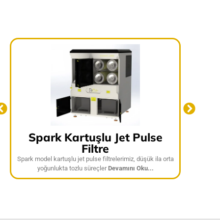
Spark Kartuşlu Jet Pulse
Dum
Filtre
Spark model kartuşlu jet pulse filtrelerimiz, düşük ila orta
Dumo Pur
yoğunlukta tozlu süreçler
Devamını Oku...
özellikleri