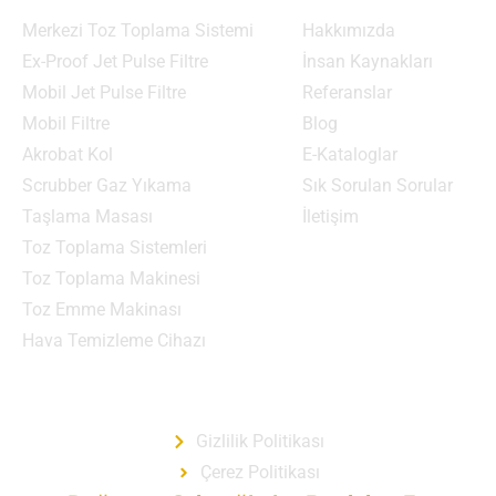
Ürün Grupları
Menü
Merkezi Toz Toplama Sistemi
Hakkımızda
Ex-Proof Jet Pulse Filtre
İnsan Kaynakları
Mobil Jet Pulse Filtre
Referanslar
Mobil Filtre
Blog
Akrobat Kol
E-Kataloglar
Scrubber Gaz Yıkama
Sık Sorulan Sorular
Taşlama Masası
İletişim
Toz Toplama Sistemleri
Toz Toplama Makinesi
Toz Emme Makinası
Hava Temizleme Cihazı
Gizlilik Politikası
Gizlilik Politikası
Çerez Politikası